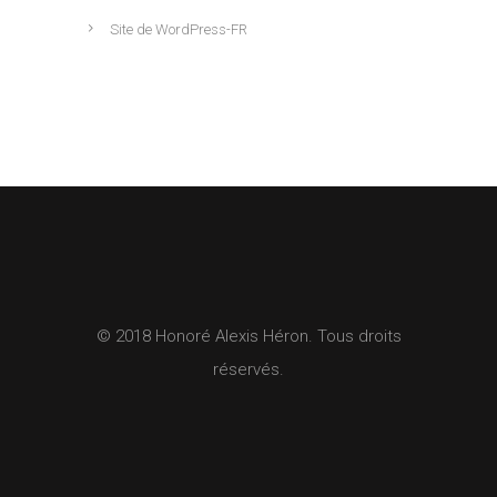
Site de WordPress-FR
© 2018 Honoré Alexis Héron. Tous droits
réservés.